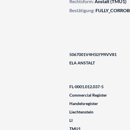
Rechtsform:
Anstalt (TMU1)
Bestätigung:
FULLY_CORRO
5067001V4H5LY99IVV81
ELA ANSTALT
FL-0001.012.037-5
Commercial Register
Handelsregister
Liechtenstein
LI
TMU1