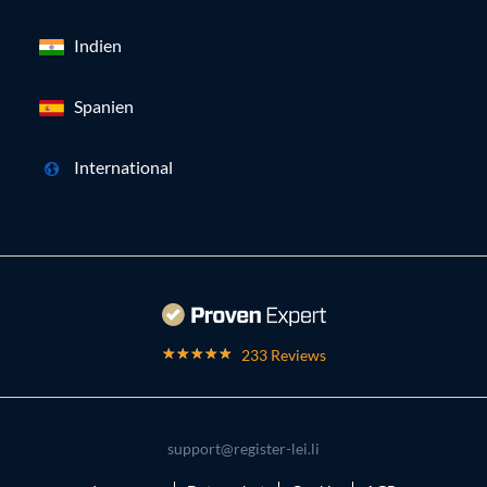
Indien
Spanien
International
233 Reviews
support@register-lei.li