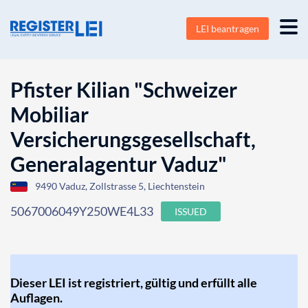
LEI beantragen
Pfister Kilian "Schweizer
Mobiliar
Versicherungsgesellschaft,
Generalagentur Vaduz"
9490 Vaduz, Zollstrasse 5, Liechtenstein
5067006049Y250WE4L33
ISSUED
Dieser LEI ist registriert, gültig und erfüllt alle
Auflagen.