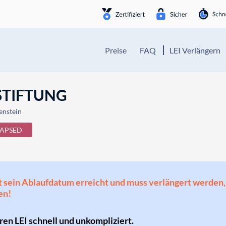
Preise
FAQ
LEI Verlängern
STIFTUNG
enstein
LAPSED
 hat sein Ablaufdatum erreicht und muss verlängert werd
en!
hren LEI schnell und unkompliziert.