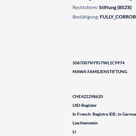
Rechtsform:
Stiftung (BSZ8)
Bestätigung:
FULLY_CORRO
5067007NY957WL1C9974
MAWA FAMILIENSTIFTUNG
CHE422298620
UID-Register
In French: Registre IDE; in German
Liechtenstein
LI