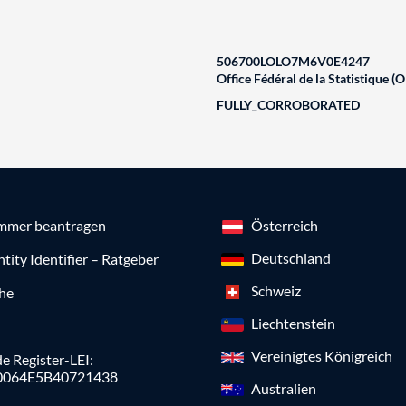
506700LOLO7M6V0E4247
Office Fédéral de la Statistique (O
FULLY_CORROBORATED
mmer beantragen
Österreich
Deutschland
ntity Identifier – Ratgeber
Schweiz
che
Liechtenstein
Vereinigtes Königreich
e Register-LEI:
0064E5B40721438
Australien