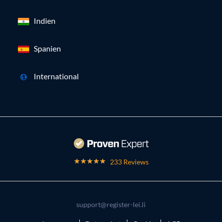
Indien
Spanien
International
233 Reviews
support@register-lei.li