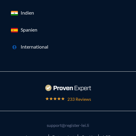
Indien
Spanien
International
233 Reviews
support@register-lei.li