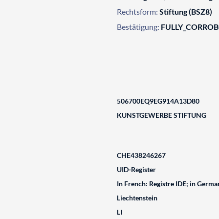
Rechtsform:
Stiftung (BSZ8)
Bestätigung:
FULLY_CORRO
506700EQ9EG914A13D80
KUNSTGEWERBE STIFTUNG
CHE438246267
UID-Register
In French: Registre IDE; in German
Liechtenstein
LI