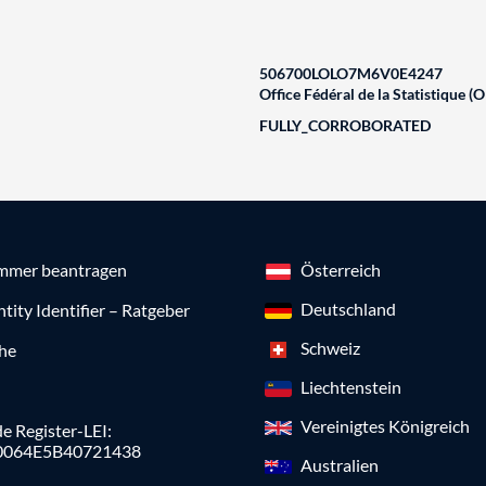
506700LOLO7M6V0E4247
Office Fédéral de la Statistique (O
FULLY_CORROBORATED
mmer beantragen
Österreich
Deutschland
ntity Identifier – Ratgeber
Schweiz
che
Liechtenstein
Vereinigtes Königreich
e Register-LEI:
0064E5B40721438
Australien