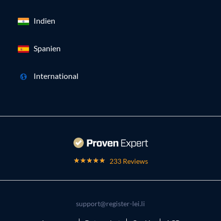
Indien
Spanien
International
233 Reviews
support@register-lei.li