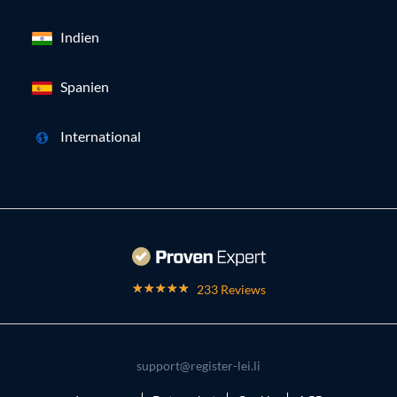
Indien
Spanien
International
233 Reviews
support@register-lei.li