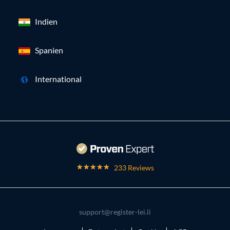
Indien
Spanien
International
233 Reviews
support@register-lei.li