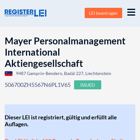
LEI beantragen
Mayer Personalmanagement
International
Aktiengesellschaft
9487 Gamprin-Bendern, Badäl 227, Liechtenstein
506700ZH5567N6PL1V65
ISSUED
Dieser LEI ist registriert, gültig und erfüllt alle
Auflagen.