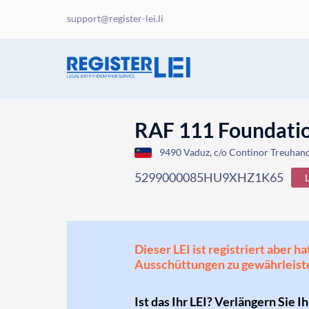
support@register-lei.li
RAF 111 Foundati
9490 Vaduz, c/o Continor Treuhand 
5299000085HU9XHZ1K65
Dieser LEI ist registriert aber
Ausschüttungen zu gewährleist
Ist das Ihr LEI? Verlängern Sie I