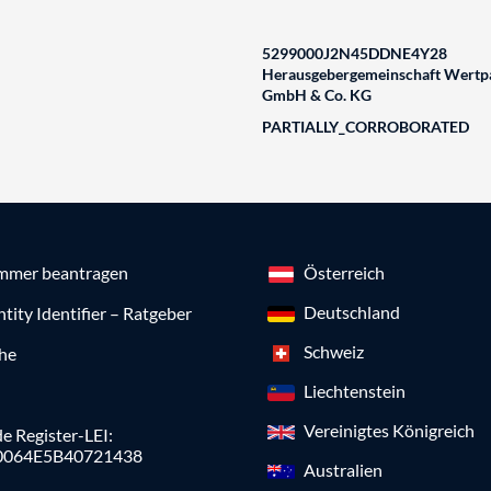
5299000J2N45DDNE4Y28
Herausgebergemeinschaft Wertpa
GmbH & Co. KG
PARTIALLY_CORROBORATED
mmer beantragen
Österreich
Deutschland
ntity Identifier – Ratgeber
Schweiz
che
Liechtenstein
Vereinigtes Königreich
e Register-LEI:
0064E5B40721438
Australien