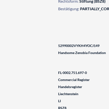
Rechtsform:
Stiftung (BSZ8)
Bestätigung:
PARTIALLY_CO
52990002VYKH4YOCJ149
Handsome Zenobia Foundation
FL-0002.751.697-0
Commercial Register
Handelsregister
Liechtenstein
LI
BSZ8