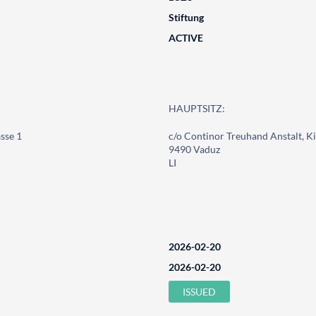
Stiftung
ACTIVE
HAUPTSITZ:
sse 1
c/o Continor Treuhand Anstalt, Ki
9490 Vaduz
LI
2026-02-20
2026-02-20
ISSUED