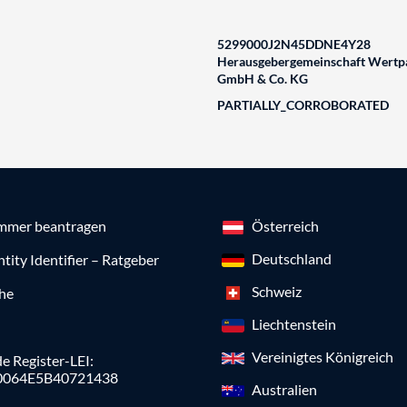
5299000J2N45DDNE4Y28
Herausgebergemeinschaft Wertpa
GmbH & Co. KG
PARTIALLY_CORROBORATED
mmer beantragen
Österreich
Deutschland
ntity Identifier – Ratgeber
Schweiz
che
Liechtenstein
Vereinigtes Königreich
e Register-LEI:
0064E5B40721438
Australien