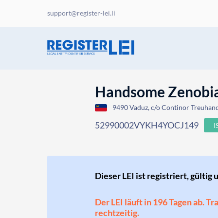
support@register-lei.li
Handsome Zenobia
9490 Vaduz, c/o Continor Treuhand 
52990002VYKH4YOCJ149
I
Dieser LEI ist registriert, gültig 
Der LEI läuft in 196 Tagen ab. T
rechtzeitig.