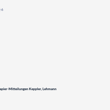
z 6
pier-Mitteilungen Keppler, Lehmann