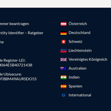
mmer beantragen
Österreich
Deutschland
ntity Identifier – Ratgeber
Schweiz
che
Liechtenstein
Vereinigtes Königreich
e Register-LEI:
0064E5B40721438
Australien
de Ubisecure:
Indien
0T8BM49AURSDO55
Spanien
International