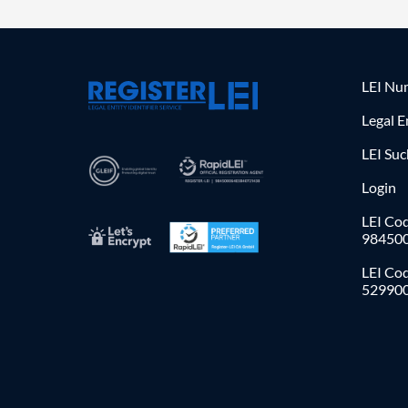
LEI Nu
Legal E
LEI Su
Login
LEI Cod
98450
LEI Co
52990