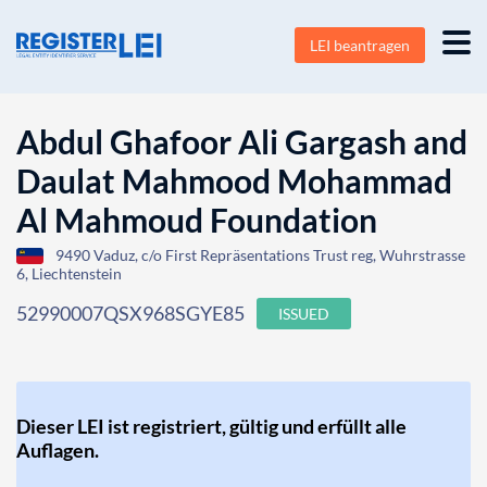
LEI beantragen
Abdul Ghafoor Ali Gargash and
Daulat Mahmood Mohammad
Al Mahmoud Foundation
9490 Vaduz, c/o First Repräsentations Trust reg, Wuhrstrasse
6, Liechtenstein
52990007QSX968SGYE85
ISSUED
Dieser LEI ist registriert, gültig und erfüllt alle
Auflagen.