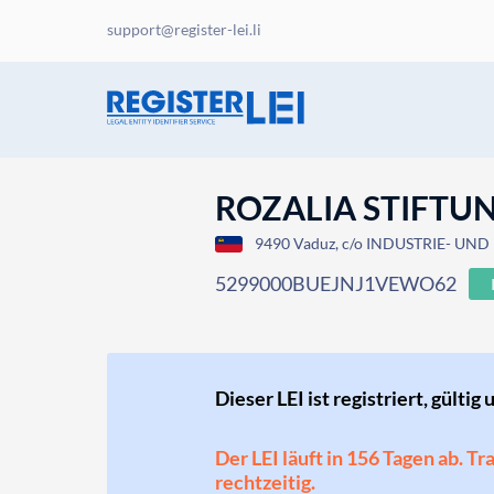
support@register-lei.li
ROZALIA STIFTU
9490 Vaduz, c/o INDUSTRIE- UND
5299000BUEJNJ1VEWO62
Dieser LEI ist registriert, gültig 
Der LEI läuft in 156 Tagen ab. T
rechtzeitig.