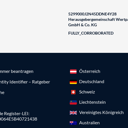
5299000J2N45DDNE4Y28
Herausgebergemeinschaft Wertpa
GmbH & Co. KG
FULLY_CORROBORATED
mmer beantragen
Österreich
Deutschland
ntity Identifier – Ratgeber
Schweiz
che
Liechtenstein
Vereinigtes Königreich
e Register-LEI:
0064E5B40721438
Australien