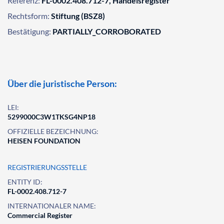
Referenz:
FL-0002.408.712-7, Handelsregister
Rechtsform:
Stiftung (BSZ8)
Bestätigung:
PARTIALLY_CORROBORATED
Über die juristische Person:
LEI:
5299000C3W1TKSG4NP18
OFFIZIELLE BEZEICHNUNG:
HEISEN FOUNDATION
REGISTRIERUNGSSTELLE
ENTITY ID:
FL-0002.408.712-7
INTERNATIONALER NAME:
Commercial Register