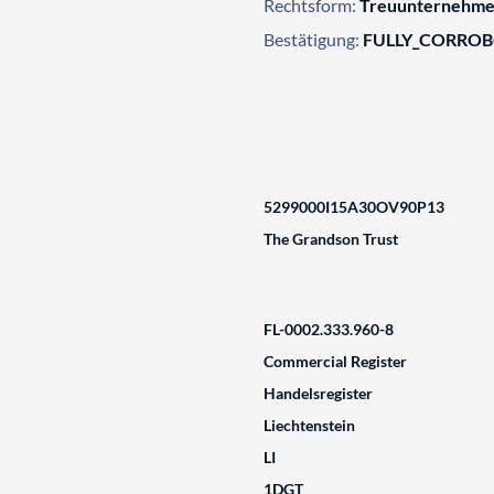
Rechtsform:
Treuunternehme
Bestätigung:
FULLY_CORRO
5299000I15A30OV90P13
The Grandson Trust
FL-0002.333.960-8
Commercial Register
Handelsregister
Liechtenstein
LI
1DGT