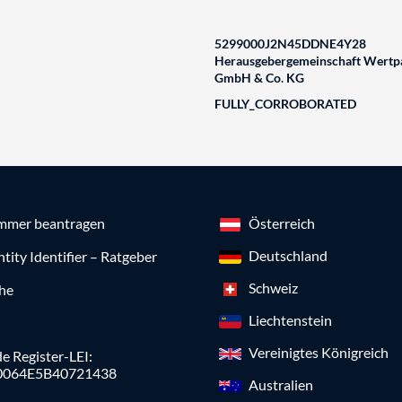
5299000J2N45DDNE4Y28
Herausgebergemeinschaft Wertpa
GmbH & Co. KG
FULLY_CORROBORATED
mmer beantragen
Österreich
Deutschland
ntity Identifier – Ratgeber
Schweiz
che
Liechtenstein
Vereinigtes Königreich
e Register-LEI:
0064E5B40721438
Australien