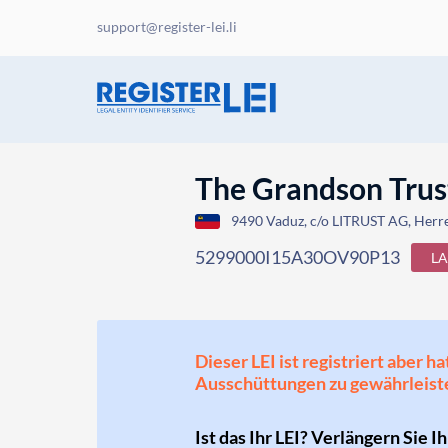
support@register-lei.li
The Grandson Trus
9490 Vaduz, c/o LITRUST AG, Herre
5299000I15A30OV90P13
L
Dieser LEI ist registriert aber
Ausschüttungen zu gewährleist
Ist das Ihr LEI? Verlängern Sie I