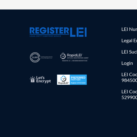
LEI Nu
Legal E
LEI Su
Login
LEI Cod
98450
LEI Co
52990