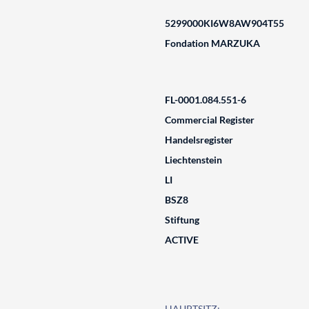
5299000KI6W8AW904T55
Fondation MARZUKA
FL-0001.084.551-6
Commercial Register
Handelsregister
Liechtenstein
LI
BSZ8
Stiftung
ACTIVE
HAUPTSITZ: