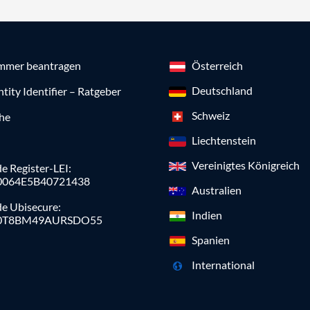
mmer beantragen
Österreich
Deutschland
ntity Identifier – Ratgeber
Schweiz
che
Liechtenstein
Vereinigtes Königreich
e Register-LEI:
0064E5B40721438
Australien
de Ubisecure:
Indien
0T8BM49AURSDO55
Spanien
International