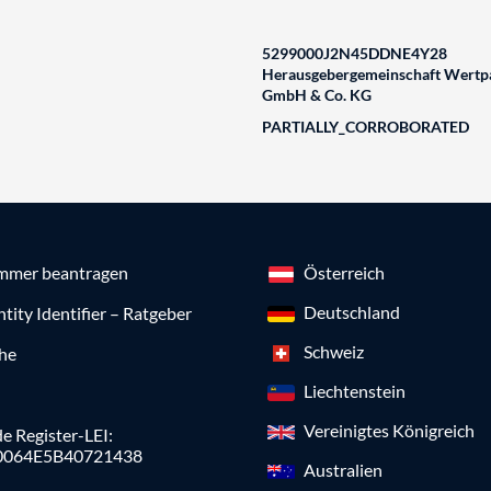
5299000J2N45DDNE4Y28
Herausgebergemeinschaft Wertpa
GmbH & Co. KG
PARTIALLY_CORROBORATED
mmer beantragen
Österreich
Deutschland
ntity Identifier – Ratgeber
Schweiz
che
Liechtenstein
Vereinigtes Königreich
e Register-LEI:
0064E5B40721438
Australien