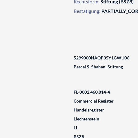
Rechtsform:
Stiftung (BSZ8)
Bestätigung:
PARTIALLY_CO
5299000NAQP35Y1GWU06
Pascal S. Shahani Stiftung
FL-0002.460.814-4
Commercial Register
Handelsregister
Liechtenstein
LI
BSZ8