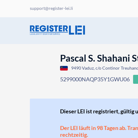
support@register-lei.li
Pascal S. Shahani S
9490 Vaduz, c/o Continor Treuhand 
5299000NAQP35Y1GWU06
Dieser LEI ist registriert, gültig 
Der LEI läuft in 98 Tagen ab. Tr
rechtzeitig.