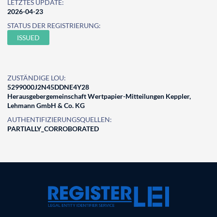
LETZTES UPDATE:
2026-04-23
STATUS DER REGISTRIERUNG:
ISSUED
ZUSTÄNDIGE LOU:
5299000J2N45DDNE4Y28
Herausgebergemeinschaft Wertpapier-Mitteilungen Keppler,
Lehmann GmbH & Co. KG
AUTHENTIFIZIERUNGSQUELLEN:
PARTIALLY_CORROBORATED