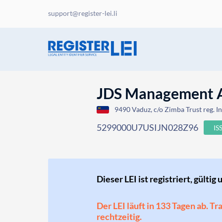
support@register-lei.li
JDS Management A
9490 Vaduz, c/o Zimba Trust reg. In
5299000U7USIJN028Z96
IS
Dieser LEI ist registriert, gültig 
Der LEI läuft in 133 Tagen ab. T
rechtzeitig.