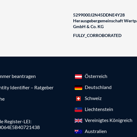
5299000J2N45DDNE4Y28
Herausgebergemeinschaft Wertpa
GmbH & Co. KG
FULLY_CORROBORATED
mmer beantragen
Österreich
Deutschland
ntity Identifier – Ratgeber
Schweiz
che
Liechtenstein
Vereinigtes Königreich
e Register-LEI:
0064E5B40721438
Australien