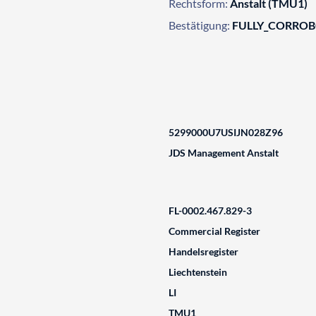
Rechtsform:
Anstalt (TMU1)
Bestätigung:
FULLY_CORRO
5299000U7USIJN028Z96
JDS Management Anstalt
FL-0002.467.829-3
Commercial Register
Handelsregister
Liechtenstein
LI
TMU1