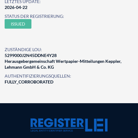
LETZTES UPDATE:
2026-04-22
STATUS DER REGISTRIERUNG:
ISSUED
ZUSTÄNDIGE LOU:
5299000J2N45DDNE4Y28
Herausgebergemeinschaft Wertpapier-Mitteilungen Keppler,
Lehmann GmbH & Co. KG
AUTHENTIFIZIERUNGSQUELLEN:
FULLY_CORROBORATED