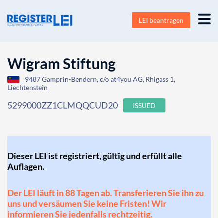
LEI beantragen
Wigram Stiftung
9487 Gamprin-Bendern, c/o at4you AG, Rhigass 1,
Liechtenstein
5299000ZZ1CLMQQCUD20
ISSUED
Dieser LEI ist registriert, gültig und erfüllt alle
Auflagen.
Der LEI läuft in 88 Tagen ab. Transferieren Sie ihn zu
uns und versäumen Sie keine Fristen! Wir
informieren Sie jedenfalls rechtzeitig.