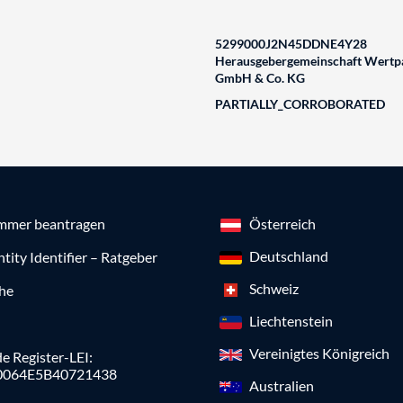
5299000J2N45DDNE4Y28
Herausgebergemeinschaft Wertpa
GmbH & Co. KG
PARTIALLY_CORROBORATED
mmer beantragen
Österreich
Deutschland
ntity Identifier – Ratgeber
Schweiz
che
Liechtenstein
Vereinigtes Königreich
e Register-LEI:
0064E5B40721438
Australien