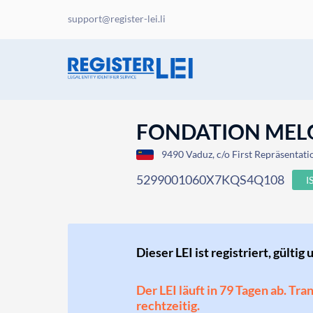
support@register-lei.li
FONDATION MEL
9490 Vaduz, c/o First Repräsentati
5299001060X7KQS4Q108
I
Dieser LEI ist registriert, gültig 
Der LEI läuft in 79 Tagen ab. Tr
rechtzeitig.