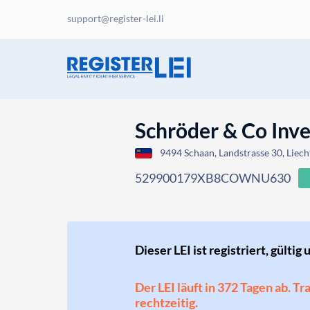
support@register-lei.li
Schröder & Co Inve
9494 Schaan, Landstrasse 30, Liech
529900179XB8COWNU630
Dieser LEI ist registriert, gültig 
Der LEI läuft in 372 Tagen ab. T
rechtzeitig.