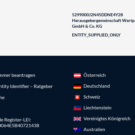
5299000J2N45DDNE4Y28
Herausgebergemeinschaft Wertpa
GmbH & Co. KG
ENTITY_SUPPLIED_ONLY
mmer beantragen
Österreich
Deutschland
ntity Identifier – Ratgeber
Schweiz
che
Liechtenstein
Vereinigtes Königreich
e Register-LEI:
0064E5B40721438
Australien