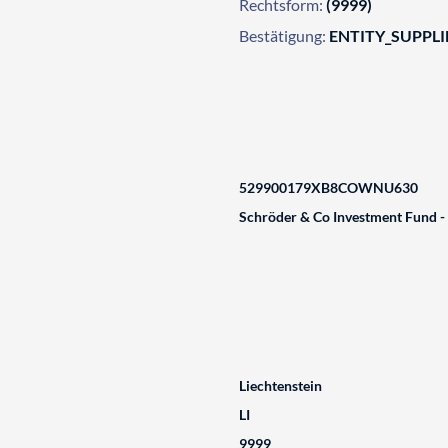
Rechtsform:
(9999)
Bestätigung:
ENTITY_SUPPL
529900179XB8COWNU630
Schröder & Co Investment Fund -
Liechtenstein
LI
9999