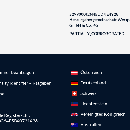
5299000J2N45DDNE4Y28
Herausgebergemeinschaft Wertpa
GmbH & Co. KG
PARTIALLY_CORROBORATED
mmer beantragen
Österreich
Deutschland
ntity Identifier – Ratgeber
Schweiz
che
Liechtenstein
Vereinigtes Königreich
e Register-LEI:
0064E5B40721438
Australien