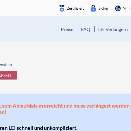
Preise
FAQ
LEI Verlängern
enstein
APSED
 hat sein Ablaufdatum erreicht und muss verlängert werd
en!
hren LEI schnell und unkompliziert.