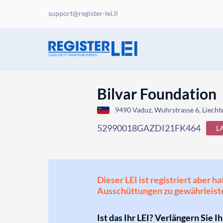
support@register-lei.li
Bilvar Foundation
9490 Vaduz, Wuhrstrasse 6, Liecht
52990018GAZDI21FK464
L
Dieser LEI ist registriert aber
Ausschüttungen zu gewährleist
Ist das Ihr LEI? Verlängern Sie I