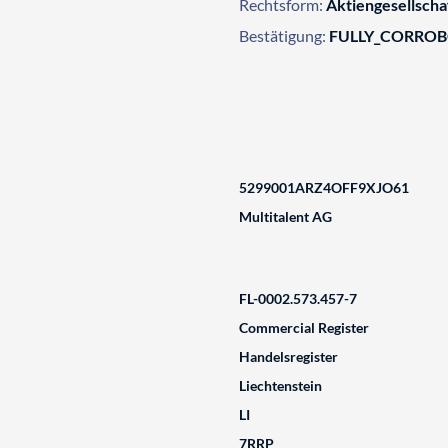
Rechtsform:
Aktiengesellscha
Bestätigung:
FULLY_CORRO
5299001ARZ4OFF9XJO61
Multitalent AG
FL-0002.573.457-7
Commercial Register
Handelsregister
Liechtenstein
LI
7RRP