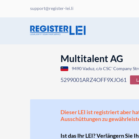
support@register-lei.li
Multitalent AG
9490 Vaduz, c/o CSC' Company Stru
5299001ARZ4OFF9XJO61
L
Dieser LEI ist registriert aber
Ausschüttungen zu gewährleist
Ist das Ihr LEI? Verlängern Sie I