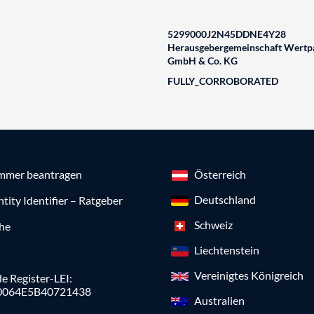
5299000J2N45DDNE4Y28
Herausgebergemeinschaft Wertpa
GmbH & Co. KG
FULLY_CORROBORATED
mmer beantragen
Österreich
Deutschland
ntity Identifier – Ratgeber
Schweiz
che
Liechtenstein
Vereinigtes Königreich
e Register-LEI:
0064E5B40721438
Australien