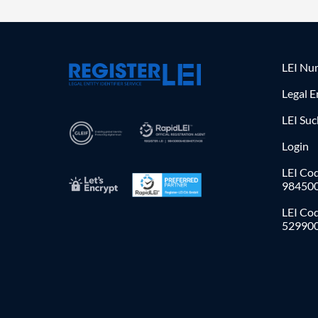
LEI Nu
Legal E
LEI Su
Login
LEI Cod
98450
LEI Co
52990