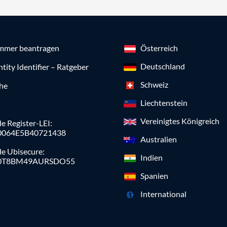
mmer beantragen
Österreich
Deutschland
ntity Identifier – Ratgeber
Schweiz
che
Liechtenstein
Vereinigtes Königreich
e Register-LEI:
0064E5B40721438
Australien
de Ubisecure:
Indien
0T8BM49AURSDO55
Spanien
International