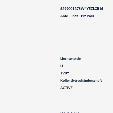
5299001B7SW4Y5ZLCB16
Ante Funds - Piz Palü
Liechtenstein
LI
TV8Y
Kollektivtreuhänderschaft
ACTIVE
HAUPTSITZ: