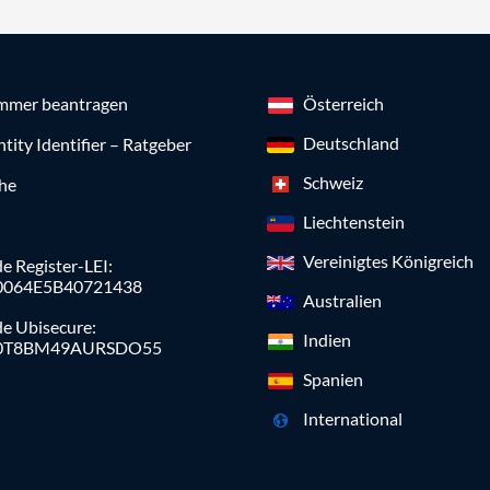
mmer beantragen
Österreich
Deutschland
ntity Identifier – Ratgeber
Schweiz
che
Liechtenstein
Vereinigtes Königreich
e Register-LEI:
0064E5B40721438
Australien
de Ubisecure:
Indien
0T8BM49AURSDO55
Spanien
International