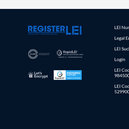
LEI Nu
Legal E
LEI Su
Login
LEI Cod
98450
LEI Co
52990