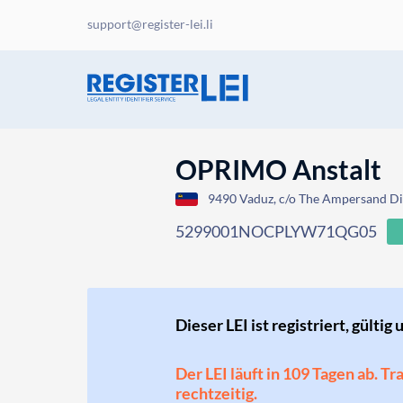
support@register-lei.li
OPRIMO Anstalt
9490 Vaduz, c/o The Ampersand Dir
5299001NOCPLYW71QG05
Dieser LEI ist registriert, gültig 
Der LEI läuft in 109 Tagen ab. T
rechtzeitig.