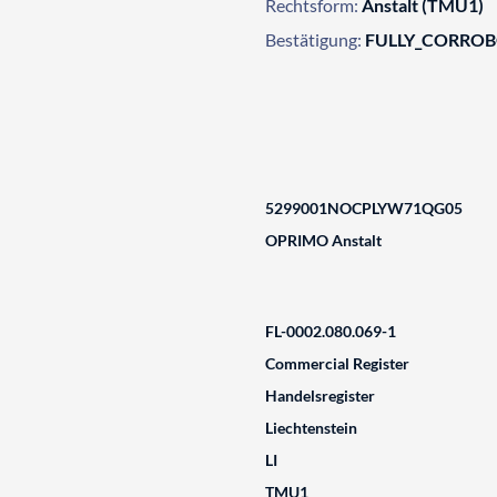
Rechtsform:
Anstalt (TMU1)
Bestätigung:
FULLY_CORRO
5299001NOCPLYW71QG05
OPRIMO Anstalt
FL-0002.080.069-1
Commercial Register
Handelsregister
Liechtenstein
LI
TMU1