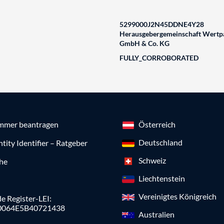
5299000J2N45DDNE4Y28
Herausgebergemeinschaft Wertpa
GmbH & Co. KG
FULLY_CORROBORATED
mmer beantragen
Österreich
Deutschland
ntity Identifier – Ratgeber
Schweiz
che
Liechtenstein
Vereinigtes Königreich
e Register-LEI:
0064E5B40721438
Australien