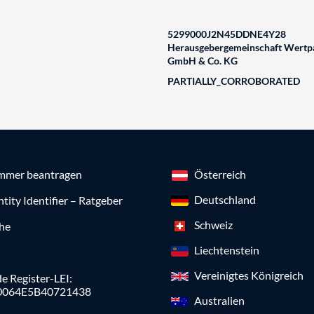
5299000J2N45DDNE4Y28
Herausgebergemeinschaft Wertpa
GmbH & Co. KG
PARTIALLY_CORROBORATED
mmer beantragen
Österreich
Deutschland
ntity Identifier – Ratgeber
Schweiz
che
Liechtenstein
Vereinigtes Königreich
e Register-LEI:
0064E5B40721438
Australien