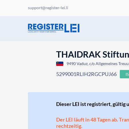
support@register-lei.li
THAIDRAK Stiftu
9490 Vaduz, c/o Allgemeines Treuu
5299001RLIH2RGCPUJ66
I
Dieser LEI ist registriert, gültig 
Der LEI läuft in 48 Tagen ab. Tr
rechtzeitig.