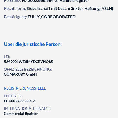
Referenz:
FL-0002.666.664-2, Handelsregister
Rechtsform:
Gesellschaft mit beschränkter Haftung (Y8LH)
Bestätigung:
FULLY_CORROBORATED
Über die juristische Person:
LEI:
5299001WZ6MYDCBVHQ85
OFFIZIELLE BEZEICHNUNG:
GOMARUBY GmbH
REGISTRIERUNGSSTELLE
ENTITY ID:
FL-0002.666.664-2
INTERNATIONALER NAME:
Commercial Register