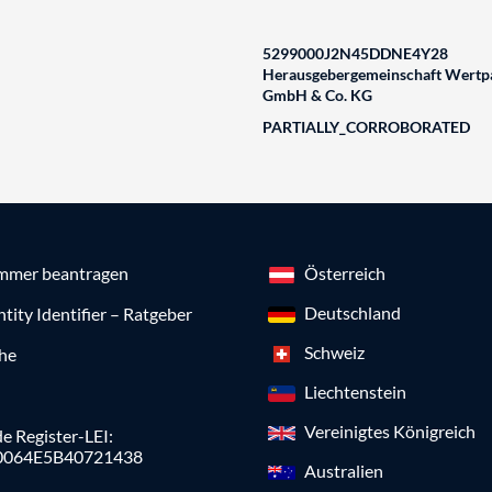
5299000J2N45DDNE4Y28
Herausgebergemeinschaft Wertpa
GmbH & Co. KG
PARTIALLY_CORROBORATED
mmer beantragen
Österreich
Deutschland
ntity Identifier – Ratgeber
Schweiz
che
Liechtenstein
Vereinigtes Königreich
e Register-LEI:
0064E5B40721438
Australien