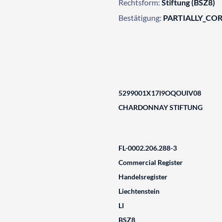
Rechtsform:
Stiftung (BSZ8)
Bestätigung:
PARTIALLY_CO
5299001X17I9OQOUIV08
CHARDONNAY STIFTUNG
FL-0002.206.288-3
Commercial Register
Handelsregister
Liechtenstein
LI
BSZ8