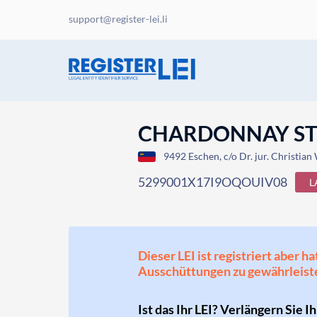
support@register-lei.li
CHARDONNAY ST
9492 Eschen, c/o Dr. jur. Christian
5299001X17I9OQOUIV08
L
Dieser LEI ist registriert aber
Ausschüttungen zu gewährleist
Ist das Ihr LEI? Verlängern Sie I