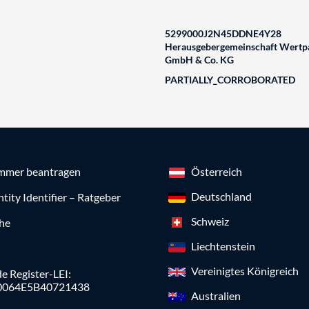
5299000J2N45DDNE4Y28
Herausgebergemeinschaft Wertpa
GmbH & Co. KG
PARTIALLY_CORROBORATED
mmer beantragen
Österreich
Deutschland
ntity Identifier – Ratgeber
Schweiz
che
Liechtenstein
Vereinigtes Königreich
e Register-LEI:
0064E5B40721438
Australien