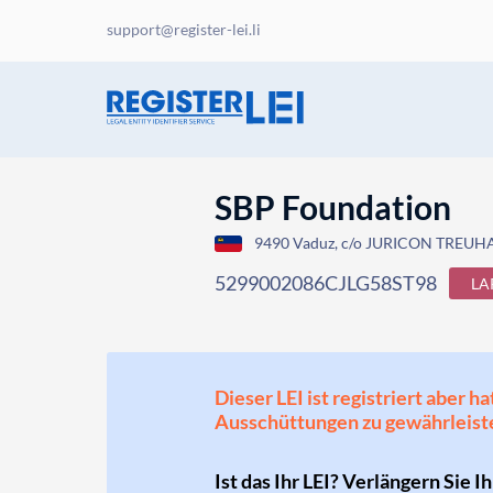
support@register-lei.li
SBP Foundation
9490 Vaduz, c/o JURICON TREUHAN
5299002086CJLG58ST98
LA
Dieser LEI ist registriert aber
Ausschüttungen zu gewährleist
Ist das Ihr LEI? Verlängern Sie I