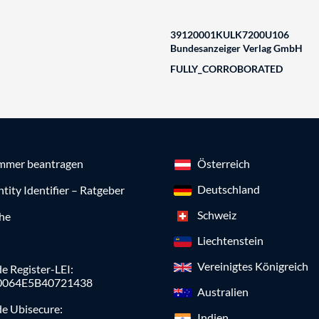
39120001KULK7200U106
Bundesanzeiger Verlag GmbH
FULLY_CORROBORATED
mmer beantragen
Österreich
Deutschland
ntity Identifier – Ratgeber
Schweiz
che
Liechtenstein
Vereinigtes Königreich
e Register-LEI:
0064E5B40721438
Australien
de Ubisecure:
Indien