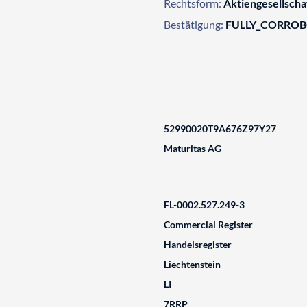
Rechtsform:
Aktiengesellscha
Bestätigung:
FULLY_CORRO
52990020T9A676Z97Y27
Maturitas AG
FL-0002.527.249-3
Commercial Register
Handelsregister
Liechtenstein
LI
7RRP