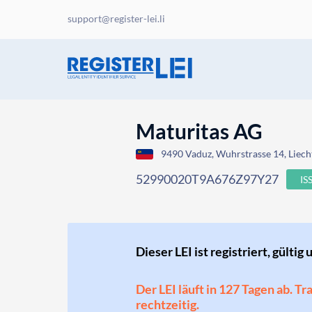
support@register-lei.li
Maturitas AG
9490 Vaduz, Wuhrstrasse 14, Liech
52990020T9A676Z97Y27
IS
Dieser LEI ist registriert, gültig 
Der LEI läuft in 127 Tagen ab. T
rechtzeitig.