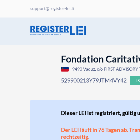
support@register-lei.li
Fondation Caritat
9490 Vaduz, c/o FIRST ADVISORY T
529900213Y79JTM4VY42
I
Dieser LEI ist registriert, gültig 
Der LEI läuft in 76 Tagen ab. Tr
rechtzeitig.