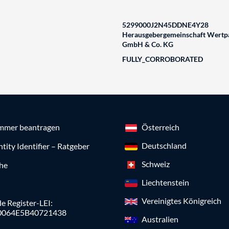
5299000J2N45DDNE4Y28
Herausgebergemeinschaft Wertpa
GmbH & Co. KG
FULLY_CORROBORATED
mmer beantragen
Österreich
Deutschland
ntity Identifier – Ratgeber
Schweiz
che
Liechtenstein
Vereinigtes Königreich
e Register-LEI:
0064E5B40721438
Australien