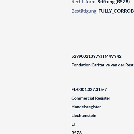
Rechtsform:
Stiftung (BSZ8)
Bestätigung:
FULLY_CORRO
529900213Y79JTM4VY42
Fondation Caritative van der Res
FL-0001.027.315-7
Commercial Register
Handelsregister
Liechtenstein
LI
BSZ8