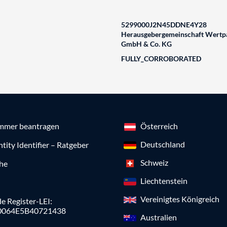
5299000J2N45DDNE4Y28
Herausgebergemeinschaft Wertpa
GmbH & Co. KG
FULLY_CORROBORATED
mmer beantragen
Österreich
Deutschland
ntity Identifier – Ratgeber
Schweiz
che
Liechtenstein
Vereinigtes Königreich
e Register-LEI:
0064E5B40721438
Australien