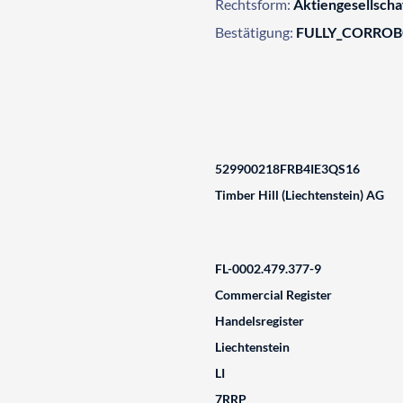
Rechtsform:
Aktiengesellscha
Bestätigung:
FULLY_CORRO
529900218FRB4IE3QS16
Timber Hill (Liechtenstein) AG
FL-0002.479.377-9
Commercial Register
Handelsregister
Liechtenstein
LI
7RRP