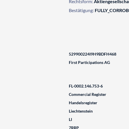
Rechtsform:
Aktiengesellscha
Bestätigung:
FULLY_CORRO
529900224I9H9BDFH468
First Participations AG
FL-0002.146.753-6
Commercial Register
Handelsregister
Liechtenstein
LI
7RRP