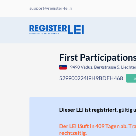
support@register-lei.li
First Participation
9490 Vaduz, Bergstrasse 5, Liechte
529900224I9H9BDFH468
I
Dieser LEI ist registriert, gültig 
Der LEI läuft in 409 Tagen ab. T
rechtzeitig.