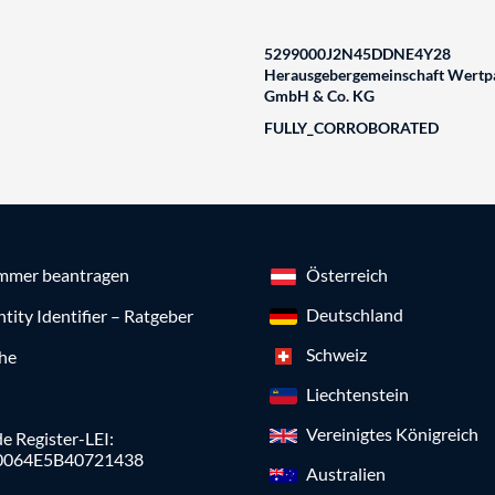
5299000J2N45DDNE4Y28
Herausgebergemeinschaft Wertpa
GmbH & Co. KG
FULLY_CORROBORATED
mmer beantragen
Österreich
Deutschland
ntity Identifier – Ratgeber
Schweiz
che
Liechtenstein
Vereinigtes Königreich
e Register-LEI:
0064E5B40721438
Australien