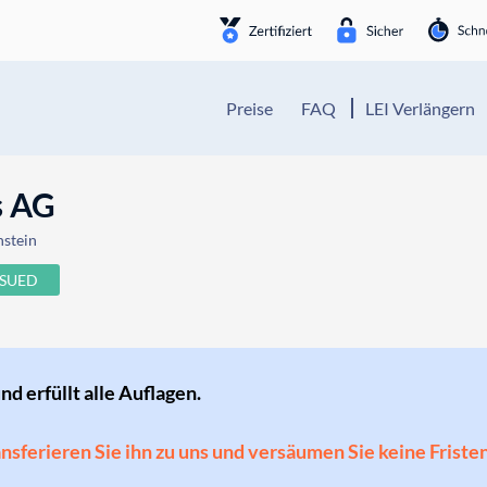
Preise
FAQ
LEI Verlängern
s AG
nstein
SSUED
und erfüllt alle Auflagen.
ransferieren Sie ihn zu uns und versäumen Sie keine Friste