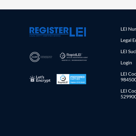
LEI Nu
Legal E
LEI Su
Login
LEI Cod
98450
LEI Co
52990