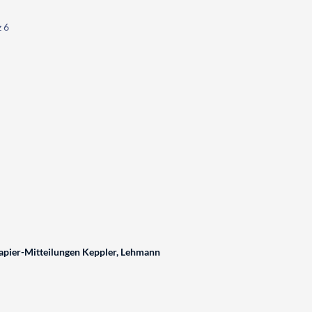
z 6
pier-Mitteilungen Keppler, Lehmann