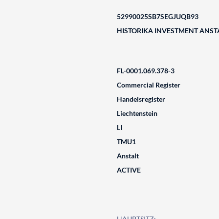
52990025SB7SEGJUQB93
HISTORIKA INVESTMENT ANSTALT
FL-0001.069.378-3
Commercial Register
Handelsregister
Liechtenstein
LI
TMU1
Anstalt
ACTIVE
HAUPTSITZ: