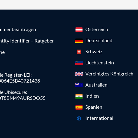
mmer beantragen
Österreich
Deutschland
ntity Identifier – Ratgeber
Schweiz
che
Liechtenstein
Vereinigtes Königreich
e Register-LEI:
0064E5B40721438
Australien
de Ubisecure:
Indien
0T8BM49AURSDO55
Spanien
International