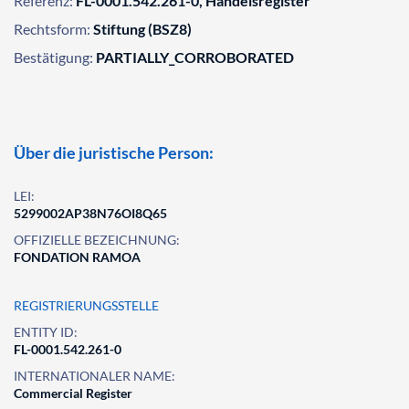
Referenz:
FL-0001.542.261-0, Handelsregister
Rechtsform:
Stiftung (BSZ8)
Bestätigung:
PARTIALLY_CORROBORATED
Über die juristische Person:
LEI:
5299002AP38N76OI8Q65
OFFIZIELLE BEZEICHNUNG:
FONDATION RAMOA
REGISTRIERUNGSSTELLE
ENTITY ID:
FL-0001.542.261-0
INTERNATIONALER NAME:
Commercial Register