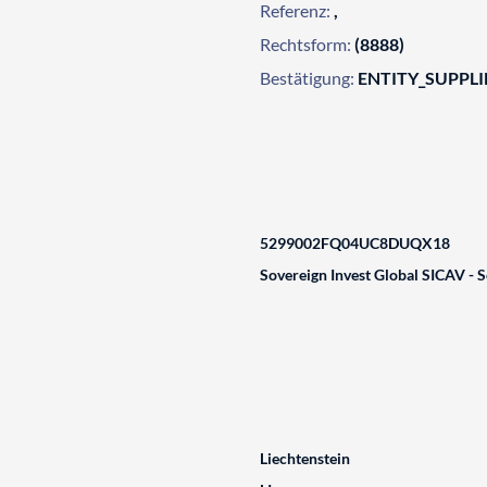
Referenz:
,
Rechtsform:
(8888)
Bestätigung:
ENTITY_SUPPL
5299002FQ04UC8DUQX18
Sovereign Invest Global SICAV - S
Liechtenstein