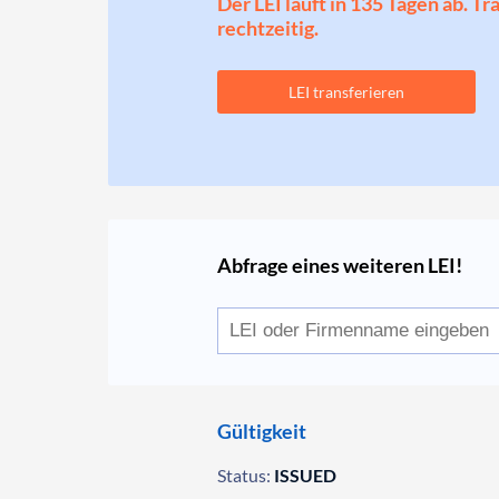
Der LEI läuft in 135 Tagen ab. T
rechtzeitig.
LEI transferieren
Abfrage eines weiteren LEI!
Gültigkeit
Status:
ISSUED