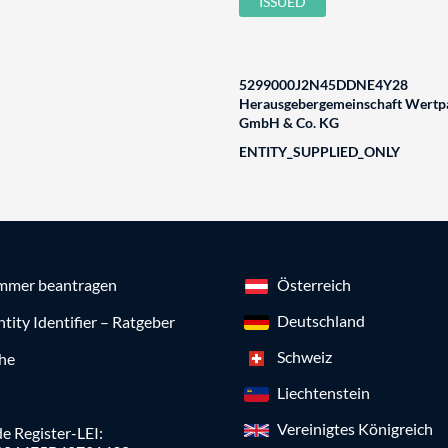
ISSUED
5299000J2N45DDNE4Y28
Herausgebergemeinschaft Wertpa
GmbH & Co. KG
ENTITY_SUPPLIED_ONLY
mmer beantragen
Österreich
Deutschland
ntity Identifier – Ratgeber
Schweiz
che
Liechtenstein
Vereinigtes Königreich
e Register-LEI: