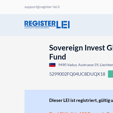
support@register-lei.li
Sovereign Invest G
Fund
9490 Vaduz, Austrasse 59, Liechten
5299002FQ04UC8DUQX18
Dieser LEI ist registriert, gültig 