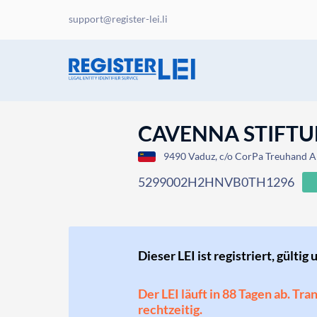
support@register-lei.li
CAVENNA STIFT
9490 Vaduz, c/o CorPa Treuhand Akt
5299002H2HNVB0TH1296
Dieser LEI ist registriert, gültig 
Der LEI läuft in 88 Tagen ab. Tr
rechtzeitig.