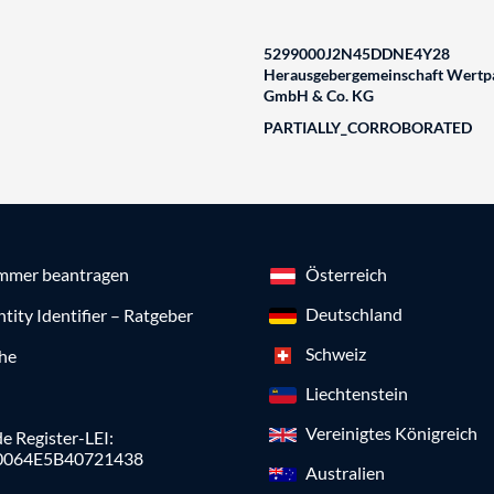
5299000J2N45DDNE4Y28
Herausgebergemeinschaft Wertpa
GmbH & Co. KG
PARTIALLY_CORROBORATED
mmer beantragen
Österreich
Deutschland
ntity Identifier – Ratgeber
Schweiz
che
Liechtenstein
Vereinigtes Königreich
e Register-LEI:
0064E5B40721438
Australien