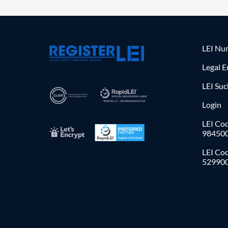
LEI Nu
Legal E
LEI Su
Login
LEI Cod
98450
LEI Co
52990