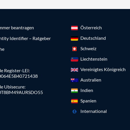
mmer beantragen
Österreich
Deutschland
ntity Identifier – Ratgeber
Schweiz
che
Liechtenstein
Vereinigtes Königreich
e Register-LEI:
0064E5B40721438
Australien
de Ubisecure:
Indien
0T8BM49AURSDO55
Spanien
International