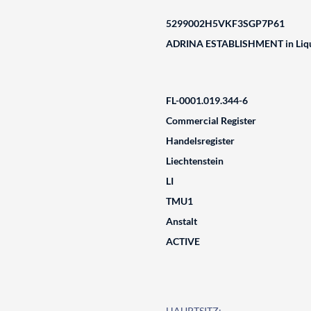
5299002H5VKF3SGP7P61
ADRINA ESTABLISHMENT in Liqu
FL-0001.019.344-6
Commercial Register
Handelsregister
Liechtenstein
LI
TMU1
Anstalt
ACTIVE
HAUPTSITZ: