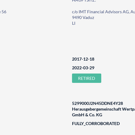
e 56
c/o IMT Financial Advisors AG, A
9490 Vaduz
LI
2017-12-18
2022-03-29
RETIRED
5299000J2N45DDNE4Y28
Herausgebergemeinschaft Wertpa
GmbH & Co. KG
FULLY_CORROBORATED