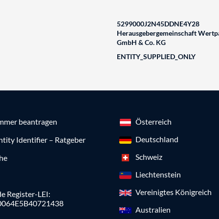
5299000J2N45DDNE4Y28
Herausgebergemeinschaft Wertpa
GmbH & Co. KG
ENTITY_SUPPLIED_ONLY
mmer beantragen
Österreich
Deutschland
ntity Identifier – Ratgeber
Schweiz
che
Liechtenstein
Vereinigtes Königreich
e Register-LEI:
0064E5B40721438
Australien