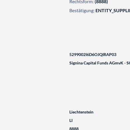
Rechtsform:
(8888)
Bestätigung:
ENTITY_SUPPL
5299002I6D6OJQIRAP03
Signina Capital Funds AGmvK - SC
Liechtenstein
LI
8888