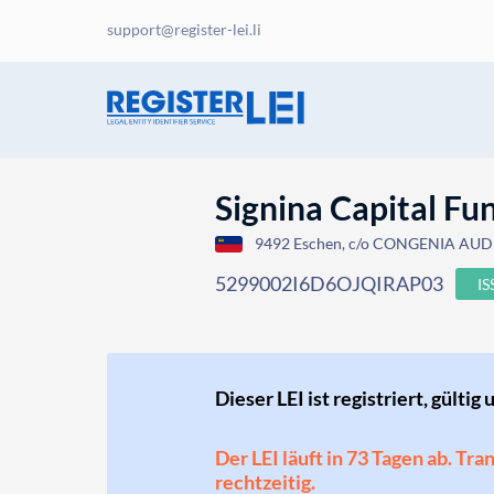
support@register-lei.li
Signina Capital Fu
9492 Eschen, c/o CONGENIA AUDIT
5299002I6D6OJQIRAP03
I
Dieser LEI ist registriert, gültig 
Der LEI läuft in 73 Tagen ab. Tr
rechtzeitig.