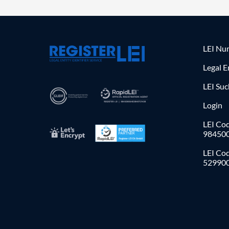
LEI Nu
Legal E
LEI Su
Login
LEI Cod
98450
LEI Co
52990