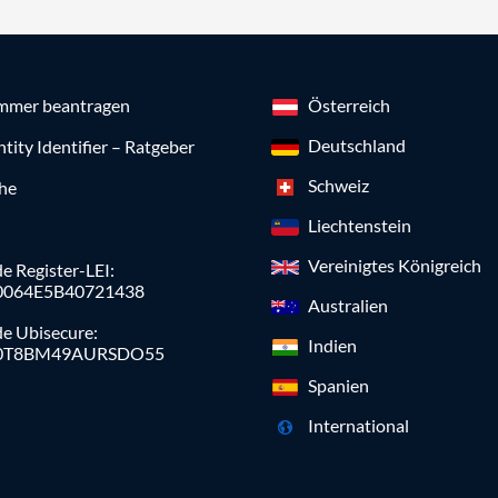
mmer beantragen
Österreich
Deutschland
ntity Identifier – Ratgeber
Schweiz
che
Liechtenstein
Vereinigtes Königreich
e Register-LEI:
0064E5B40721438
Australien
de Ubisecure:
Indien
0T8BM49AURSDO55
Spanien
International