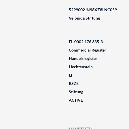
5299002JN98XZ8LNC059
Velonida Stiftung
FL-0002.176.335-3
Commercial Register
Handelsregister
Liechtenstein
LI
BSZ8
Stiftung
ACTIVE
HAUPTSITZ: