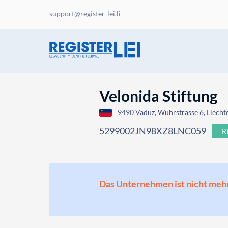
support@register-lei.li
Velonida Stiftung
9490 Vaduz, Wuhrstrasse 6, Liecht
5299002JN98XZ8LNC059
R
Das Unternehmen ist nicht mehr o