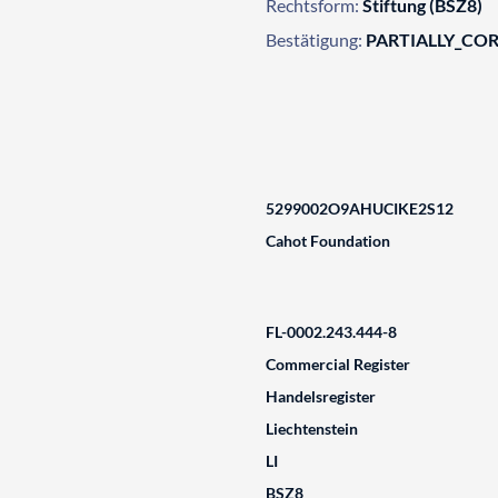
Rechtsform:
Stiftung (BSZ8)
Bestätigung:
PARTIALLY_CO
5299002O9AHUCIKE2S12
Cahot Foundation
FL-0002.243.444-8
Commercial Register
Handelsregister
Liechtenstein
LI
BSZ8