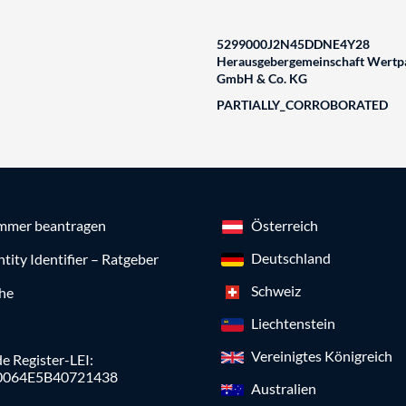
5299000J2N45DDNE4Y28
Herausgebergemeinschaft Wertpa
GmbH & Co. KG
PARTIALLY_CORROBORATED
mmer beantragen
Österreich
Deutschland
ntity Identifier – Ratgeber
Schweiz
che
Liechtenstein
Vereinigtes Königreich
e Register-LEI:
0064E5B40721438
Australien