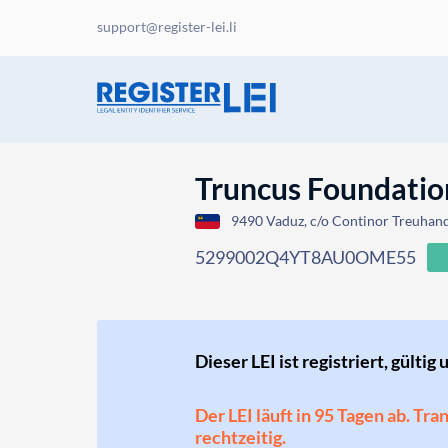
support@register-lei.li
Truncus Foundatio
9490 Vaduz, c/o Continor Treuhand 
5299002Q4YT8AU0OME55
Dieser LEI ist registriert, gültig 
Der LEI läuft in 95 Tagen ab. Tr
rechtzeitig.