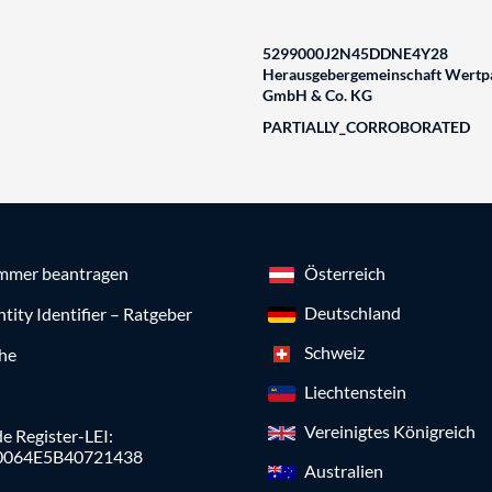
5299000J2N45DDNE4Y28
Herausgebergemeinschaft Wertpa
GmbH & Co. KG
PARTIALLY_CORROBORATED
mmer beantragen
Österreich
Deutschland
ntity Identifier – Ratgeber
Schweiz
che
Liechtenstein
Vereinigtes Königreich
e Register-LEI:
0064E5B40721438
Australien