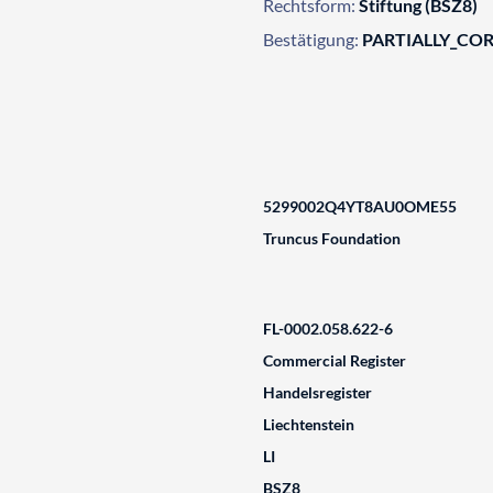
Rechtsform:
Stiftung (BSZ8)
Bestätigung:
PARTIALLY_CO
5299002Q4YT8AU0OME55
Truncus Foundation
FL-0002.058.622-6
Commercial Register
Handelsregister
Liechtenstein
LI
BSZ8