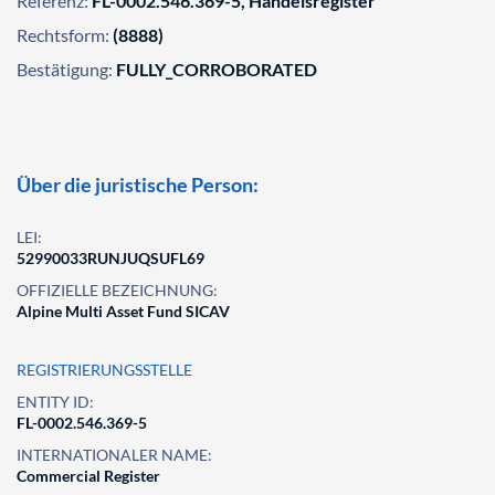
Referenz:
FL-0002.546.369-5, Handelsregister
Rechtsform:
(8888)
Bestätigung:
FULLY_CORROBORATED
Über die juristische Person:
LEI:
52990033RUNJUQSUFL69
OFFIZIELLE BEZEICHNUNG:
Alpine Multi Asset Fund SICAV
REGISTRIERUNGSSTELLE
ENTITY ID:
FL-0002.546.369-5
INTERNATIONALER NAME:
Commercial Register