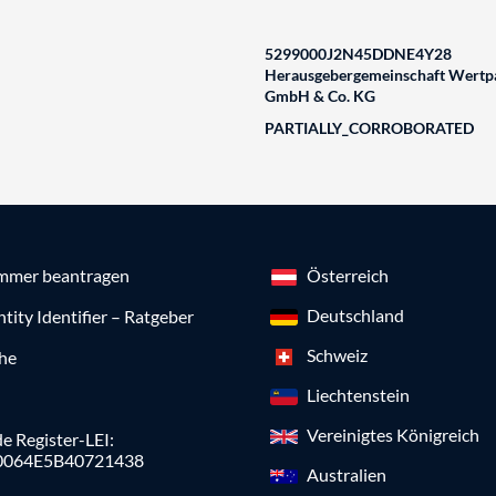
5299000J2N45DDNE4Y28
Herausgebergemeinschaft Wertpa
GmbH & Co. KG
PARTIALLY_CORROBORATED
mmer beantragen
Österreich
Deutschland
ntity Identifier – Ratgeber
Schweiz
che
Liechtenstein
Vereinigtes Königreich
e Register-LEI:
0064E5B40721438
Australien