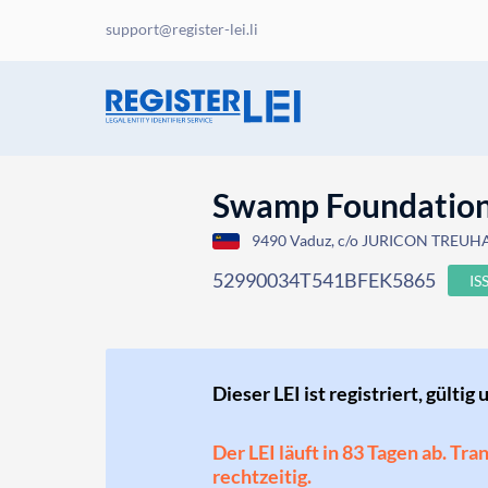
support@register-lei.li
Swamp Foundatio
9490 Vaduz, c/o JURICON TREUHAN
52990034T541BFEK5865
IS
Dieser LEI ist registriert, gültig 
Der LEI läuft in 83 Tagen ab. Tr
rechtzeitig.