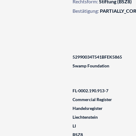
Rechtsform:
Stiftung (BSZ8)
Bestätigung:
PARTIALLY_CO
52990034T541BFEK5865
Swamp Foundation
FL-0002.190.913-7
Commercial Register
Handelsregister
Liechtenstein
LI
BSZ8